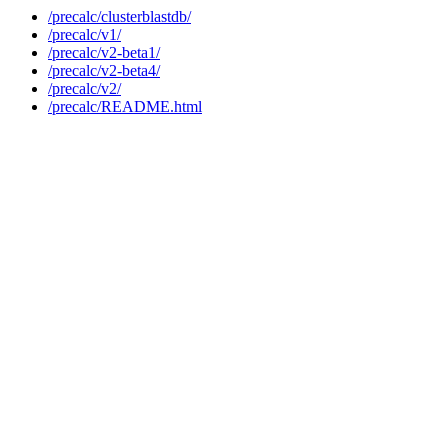
/precalc/clusterblastdb/
/precalc/v1/
/precalc/v2-beta1/
/precalc/v2-beta4/
/precalc/v2/
/precalc/README.html